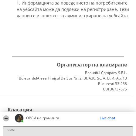
1. Информацията за поведението на потребителите
на уебсайта може да подлежи на регистриране. Тези
данни се използват за администриране на уебсайта.
Организатор на класиране
Beautiful Company S.R.L.
BulevardulAleea Timișul De Sus Nr. 2, Bl. A30, Sc. A, Et. 4, Ap. 13
București 53-238
CUI 36737675
Класация
Победители
ОРЛИ на груминга
Live chat
Списък на всички победители
Правила
05:51
Статут/Устав