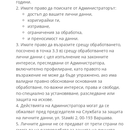
години.
2. Имате право да поискате от Администраторът:
достъп до вашите лични данни,
коригирайки ги,
изтриване,
ограничения за обработка,
и преносимост на данни.
3. Имате право да възразите срещу обработването,
посочено в точка 3.3 в) срещу обработването на
лични данни с цел изпълнение на законните
интереси, преследвани от Администратора,
включително профилиране, като правото на
възражение не може да бъде упражнено, ако има
валидни правно обосновани основания за
обработване, по-важни интереси, права и свободи,
по-специално за установяване, разследване или
защита на искове.
4. Действията на Администратора могат да се
обжалват пред председателя на Службата за защита
на личните данни, ул. Stawki 2, 00-193 Варшава.
5. Личните данни не се предават от трети страни по
смисъла на разпоредбите за защита на личните