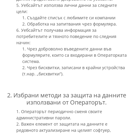
5. Уебсайтът използва лични данни за следните
цели:
1. Създайте списък с любимите си компании
2. Обработка на запитвания чрез формуляра.
6. Уебсайтът получава информация за
потребителите и тяхното поведение по следния
начин:
1. Чрез доброволно въведените данни във
формулярите, които са входирани в Операторката
система.
2. Чрез бисквитки, записани в крайни устройства
(т.нар. „бисквитки“).
2. Избрани методи за защита на данните
използвани от Операторът.
1. Операторът периодично сменя своите
административни пароли.
2. Важен елемент от защитата на данните е
редовното актуализиране на целият софтуер,