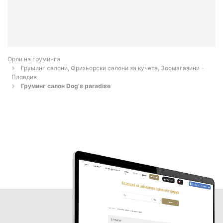
Орли на груминга
Груминг салони, Фризьорски салони за кучета, Зоомагазини -
Пловдив
Груминг салон Dog's paradise