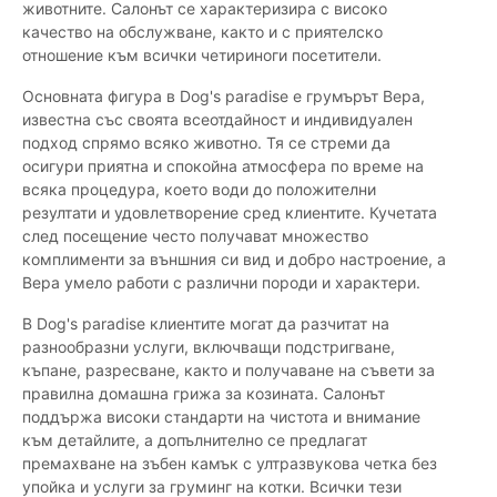
животните. Салонът се характеризира с високо
качество на обслужване, както и с приятелско
отношение към всички четириноги посетители.
Основната фигура в Dog's paradise е грумърът Вера,
известна със своята всеотдайност и индивидуален
подход спрямо всяко животно. Тя се стреми да
осигури приятна и спокойна атмосфера по време на
всяка процедура, което води до положителни
резултати и удовлетворение сред клиентите. Кучетата
след посещение често получават множество
комплименти за външния си вид и добро настроение, а
Вера умело работи с различни породи и характери.
В Dog's paradise клиентите могат да разчитат на
разнообразни услуги, включващи подстригване,
къпане, разресване, както и получаване на съвети за
правилна домашна грижа за козината. Салонът
поддържа високи стандарти на чистота и внимание
към детайлите, а допълнително се предлагат
премахване на зъбен камък с ултразвукова четка без
упойка и услуги за груминг на котки. Всички тези