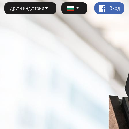
Вход
Други индустрии