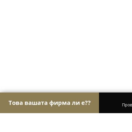
Това вашата фирма ли е??
Пров
Орли на груминга
Груминг салони, Фризьорск