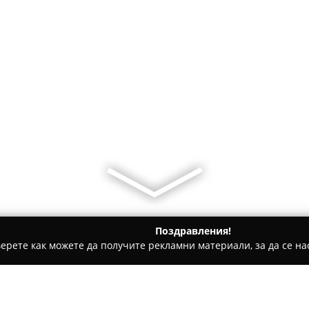
Поздравления!
ерете как можете да получите рекламни материали, за да се нас
и салони за кучета, Зоомагазини - Велико Търново
Fancy Pe