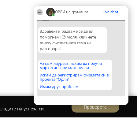
ОРЛИ на груминга
Live chat
16:26
Здравейте, радваме се да ви
помогнем! 🙂 Моля, кликнете
върху съответната тема на
разговора!
Аз съм лауреат, искам да получа
маркетингови материали
искам да регистрирам фирмата си в
проекта "Орли"
Имам друг проблем
Проверете
ладите на успеха си.
t