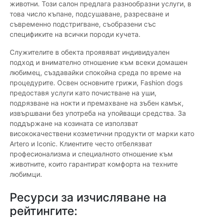
животни. Този салон предлага разнообразни услуги, в
това число къпане, подсушаване, разресване и
съвременно подстригване, съобразени със
спецификите на всички породи кучета.
Служителите в обекта проявяват индивидуален
подход и внимателно отношение към всеки домашен
любимец, създавайки спокойна среда по време на
процедурите. Освен основните грижи, Fashion dogs
предоставя услуги като почистване на уши,
подрязване на нокти и премахване на зъбен камък,
извършвани без употреба на упойващи средства. За
поддържане на козината се използват
висококачествени козметични продукти от марки като
Artero и Iconic. Клиентите често отбелязват
професионализма и специалното отношение към
животните, които гарантират комфорта на техните
любимци.
Ресурси за изчисляване на
рейтингите: