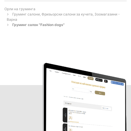
Орли на груминга
Груминг салони, Фризьорски салони за кучета, Зоомагазини -
Варна
Груминг салон "Fashion dogs"