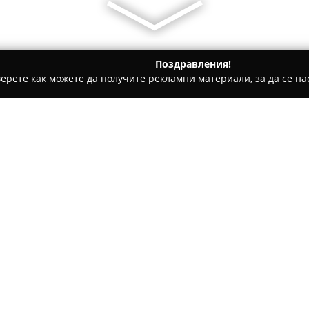
Поздравления!
ерете как можете да получите рекламни материали, за да се нас
и салони за кучета, Зоомагазини - Войсил
Stylish puppy by
Относно компанията:
Stylish puppy by M&P
предста
ул. „Димо Хаджидимов“ 4. Ст
поддръжка на външния вид н
насочени към постигане на о
животно.
Екипът в Stylish Puppy демо