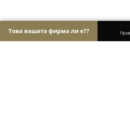
Това вашата фирма ли е??
Пров
Орли на груминга
Груминг салони, Фризьорск
Stylish puppy by M&P
8.8
(13)
Войсил, ул.Димо Хаджидимов 4