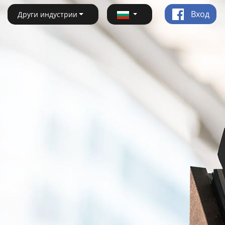
Вход
Други индустрии