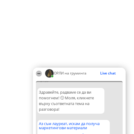
ОРЛИ на груминга
Live chat
21:59
Здравейте, радваме се да ви
помогнем! 🙂 Моля, кликнете
върху съответната тема на
разговора!
Аз съм лауреат, искам да получа
маркетингови материали