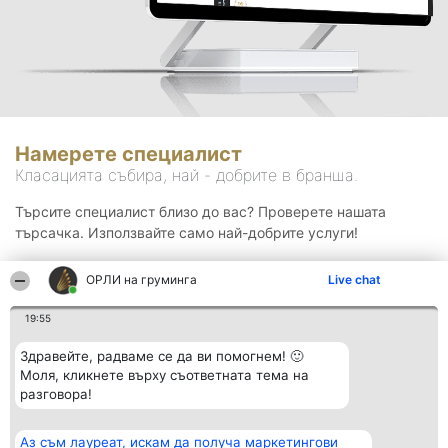
Намерете специалист
Класацията събира, най - добрите в бранша.
Търсите специалист близо до вас? Проверете нашата
търсачка. Използвайте само най-добрите услуги!
ОРЛИ на груминга
Live chat
Търсене
19:55
Здравейте, радваме се да ви помогнем! 🙂
Моля, кликнете върху съответната тема на
разговора!
Аз съм лауреат, искам да получа маркетингови
Организатор на
Класация
Контакти