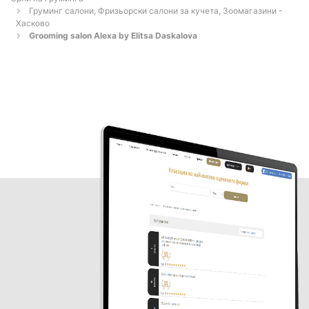
Груминг салони, Фризьорски салони за кучета, Зоомагазини -
Хасково
Grooming salon Alexa by Elitsa Daskalova