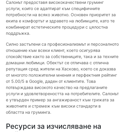
Салонът предоставя висококачествени груминг
услуги, които се адаптират към специфичните
потребности на всяко животно. Основен приоритет за
екипа е комфортът и здравето на любимците, като те
комбинират естетическите процедури с цялостна
поддръжка.
Силно застъпени са професионализмът и персоналното
отношение към всеки клиент, което осигурява
спокойствие както за собствениците, така и за техните
домашни любимци. Обектът се отличава с отлична
репутация сред жители на Хасково, което се доказва
от многото положителни мнения и перфектния рейтинг
от 5.00/5 в Google, даден от клиентите. Това
потвърждава високото качество на предлаганите
услуги и удовлетвореността на потребителите. Салонът
е утвърден пример за ангажираност към грижата за
животните и стремеж към високи стандарти в
областта на груминга.
Ресурси за изчисляване на