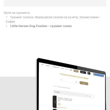
Орли на груминга
Груминг салони, Фризьорски салони за кучета, Зоомагазини -
София
Little Heroes Dog Fashion - груминг салон