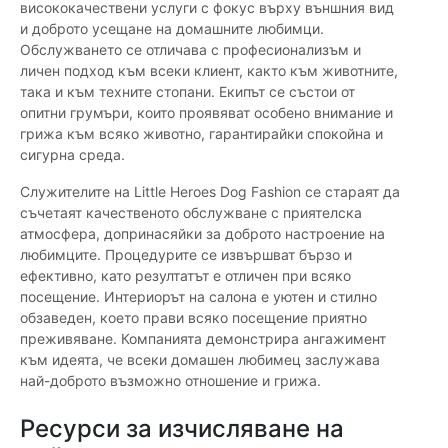
висококачествени услуги с фокус върху външния вид
и доброто усещане на домашните любимци.
Обслужването се отличава с професионализъм и
личен подход към всеки клиент, както към животните,
така и към техните стопани. Екипът се състои от
опитни грумъри, които проявяват особено внимание и
грижа към всяко животно, гарантирайки спокойна и
сигурна среда.
Служителите на Little Heroes Dog Fashion се стараят да
съчетаят качественото обслужване с приятелска
атмосфера, допринасяйки за доброто настроение на
любимците. Процедурите се извършват бързо и
ефективно, като резултатът е отличен при всяко
посещение. Интериорът на салона е уютен и стилно
обзаведен, което прави всяко посещение приятно
преживяване. Компанията демонстрира ангажимент
към идеята, че всеки домашен любимец заслужава
най-доброто възможно отношение и грижа.
Ресурси за изчисляване на