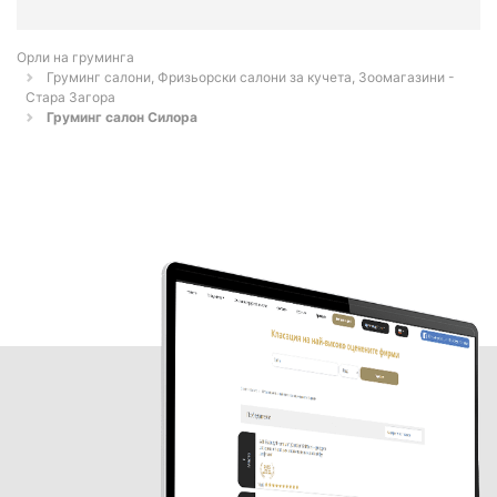
Орли на груминга
Груминг салони, Фризьорски салони за кучета, Зоомагазини -
Стара Загора
Груминг салон Силора