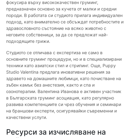
фокусира върху висококачествен груминг,
предназначен основно за кучета от малки и средни
породи. В работата си студиото прилага индивидуален
подход, като внимателно се обсъждат потребностите и
здравословното състояние на всяко животно с
неговите собственици, за да се предложат най-
подходящите грижи.
Студиото се отличава с експертиза не само в
основните груминг процедури, но и в специализирани
техники като азиатски стил и стрипинг. Още, Puppy
Studio Valentina предлага иновативни решения за
здравето на домашните любимци, като почистване на
зъбен камък без анестезия, както и спа и
озонотерапии. Валентина Иванова е активен участник
в Българската груминг асоциация, като регулярно
развива компетенциите си чрез обучения и семинари
на браншови експерти, осигурявайки съвременни и
качествени услуги.
Ресурси за изчисляване на