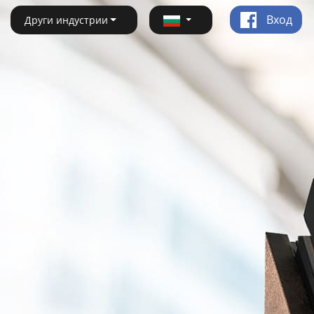
Вход
Други индустрии