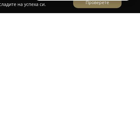
Проверете
ладите на успеха си.
он за груминг, разположен в Несебър, на
 фокусира върху пълните груминг услуги,
а, така и за котки. Персоналът отдава
 осигуряване на спокойствие и комфорт за
време на престоя им.
ание и професионализъм, създавайки
 животните да останат чисти, подстригани и с
Pets се обръща специално внимание на
ородата и състоянието на козината, с цел
в външен вид. Компанията е предпочетена от
рсят качествена и надеждна грижа за своите