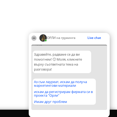
ОРЛИ на груминга
Live chat
13:52
Здравейте, радваме се да ви
помогнем! 🙂 Моля, кликнете
върху съответната тема на
разговора!
Аз съм лауреат, искам да получа
маркетингови материали
искам да регистрирам фирмата си в
проекта "Орли"
Имам друг проблем