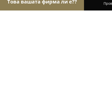
Това вашата фирма ли е??
Пров
Орли на груминга
Груминг салони, Фризьорски
Best Pets
8.6
(7)
Несебър, ул. „Хан Крум“
Покажи телефонния номер