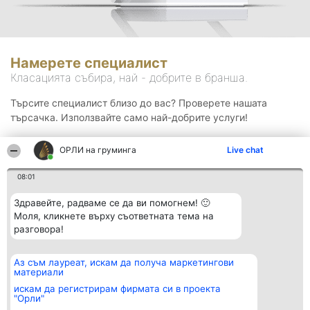
Намерете специалист
Класацията събира, най - добрите в бранша.
Търсите специалист близо до вас? Проверете нашата
търсачка. Използвайте само най-добрите услуги!
ОРЛИ на груминга
Live chat
Търсене
08:01
Здравейте, радваме се да ви помогнем! 🙂
Моля, кликнете върху съответната тема на
разговора!
Аз съм лауреат, искам да получа маркетингови
Организатор на
Класация
Контакти
материали
класиране
Победители
Контакти
Beautiful Company S.R.L.
Списък на
искам да регистрирам фирмата си в проекта
BulevardulAleea Timișul De
всички
"Орли"
Sus Nr. 2, Bl. A30, Sc. A, Et.
победители