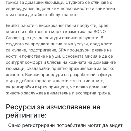
грижа за домашни любимци. Студиото се отличава с
индивидуален подход към всяко животно и внимание
към всеки детайл от обслужването.
Екипът работи с висококачествени продукти, сред
които е и собствената марка козметика на BONO
Grooming, с цел да осигури отлични резултати. В
студиото се предлага пълна гама услуги, сред които
са къпане, подстригване, SPA процедури, рязане на
нокти и почистване на уши. Основната мисия е да се
осигурят комфорт и блясък на козината на домашните
любимци, създавайки приятно преживяване за всяко
животно. Всички процедури са разработени с фокус
върху доброто здраве и щастието на животните,
акцентирайки върху принципа, че всяко домашно
животно заслужава внимателна и експертна грижа.
Ресурси за изчисляване на
рейтингите:
Само регистрирани потребители могат да видят