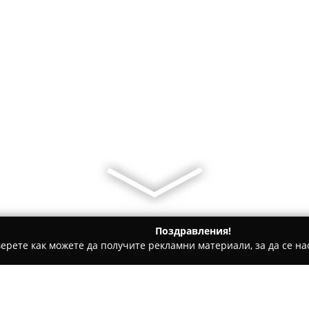
Поздравления!
ерете как можете да получите рекламни материали, за да се нас
и салони за кучета, Зоомагазини - София
Sofia Park Groom