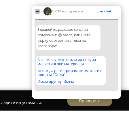
ОРЛИ на груминга
Live chat
23:34
Здравейте, радваме се да ви
помогнем! 🙂 Моля, кликнете
върху съответната тема на
разговора!
Аз съм лауреат, искам да получа
маркетингови материали
искам да регистрирам фирмата си в
проекта "Орли"
Имам друг проблем
Проверете
ладите на успеха си.