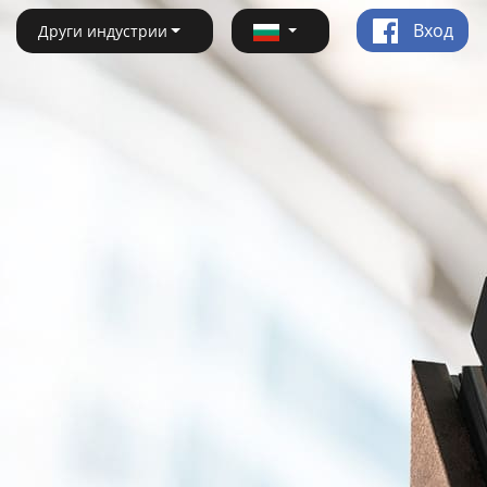
Вход
Други индустрии