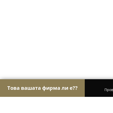
Това вашата фирма ли е??
Пров
Орли на груминга
Груминг салони, Фризьорск