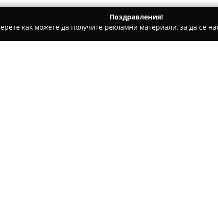
Поздравления!
ерете как можете да получите рекламни материали, за да се нас
и салони за кучета, Зоомагазини - София
TopGrooming
Относно компанията:
TopGrooming
представлява у
професионалната грижа и по
любимци, намиращ се на улиц
Компанията предлага разнооб
с индивидуалните потребност
Професионалният екип на To
само за хигиената, но и за ую
създаването на спокойна и п
комплексни процедури за по