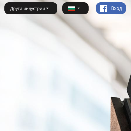
Вход
Други индустрии