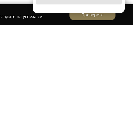
Проверете
ладите на успеха си.
твърден център, специализиран в
ддръжка на външния вид на домашни
а „Антон Павлович Чехов“ 10 в София.
разие от груминг услуги, които се съобразяват
и на всяко животно.
pGrooming полага специализирана грижа не
та и естетиката на кучетата, с акцент върху
риятна атмосфера за любимците. Предлагат се
ддържане на перфектна чистота и отличен