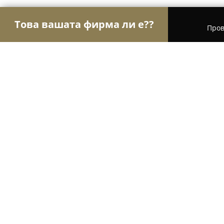
Това вашата фирма ли е??
Пров
Орли на груминга
Груминг салони, Фризьорск
TopGrooming
8.8
(12)
София, Anton P. Chehov 10
Покажи телефонния номер