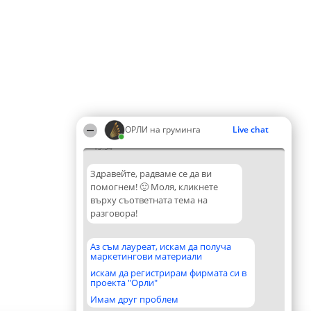
ОРЛИ на груминга
Live chat
13:54
Здравейте, радваме се да ви
помогнем! 🙂 Моля, кликнете
върху съответната тема на
разговора!
Аз съм лауреат, искам да получа
маркетингови материали
искам да регистрирам фирмата си в
проекта "Орли"
Имам друг проблем