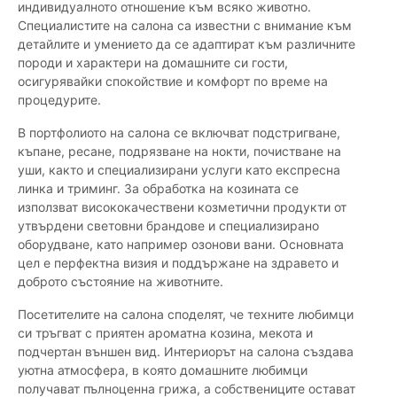
индивидуалното отношение към всяко животно.
Специалистите на салона са известни с внимание към
детайлите и умението да се адаптират към различните
породи и характери на домашните си гости,
осигурявайки спокойствие и комфорт по време на
процедурите.
В портфолиото на салона се включват подстригване,
къпане, ресане, подрязване на нокти, почистване на
уши, както и специализирани услуги като експресна
линка и триминг. За обработка на козината се
използват висококачествени козметични продукти от
утвърдени световни брандове и специализирано
оборудване, като например озонови вани. Основната
цел е перфектна визия и поддържане на здравето и
доброто състояние на животните.
Посетителите на салона споделят, че техните любимци
си тръгват с приятен ароматна козина, мекота и
подчертан външен вид. Интериорът на салона създава
уютна атмосфера, в която домашните любимци
получават пълноценна грижа, а собствениците остават