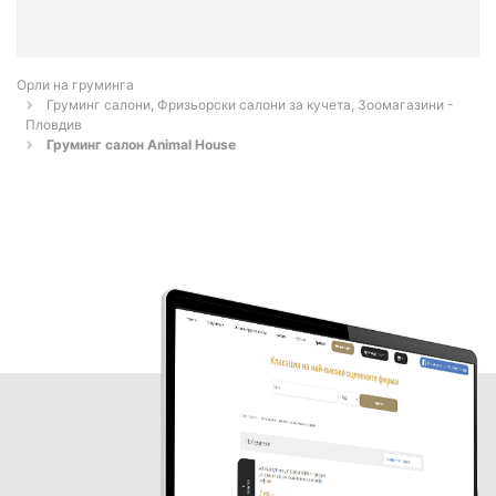
Орли на груминга
Груминг салони, Фризьорски салони за кучета, Зоомагазини -
Пловдив
Груминг салон Animal House