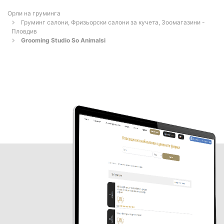
Орли на груминга
Груминг салони, Фризьорски салони за кучета, Зоомагазини -
Пловдив
Grooming Studio So Animalsi