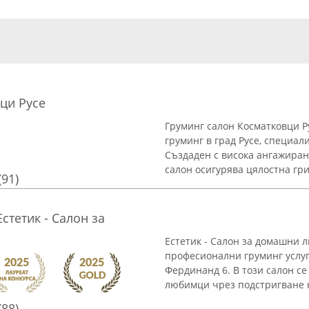
ци Русе
Груминг салон Косматковци Р
груминг в град Русе, специал
Създаден с висока ангажиран
салон осигурява цялостна гриж
(91)
Естетик - Салон за
Естетик - Салон за домашни 
професионални груминг услуги
Фердинанд 6. В този салон с
любимци чрез подстригване на
(88)