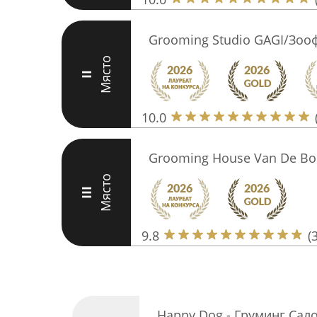
Grooming Studio GAGI/Зоо
Място
II
10.0
Grooming House Van De Bo
Място
III
9.8
(
Happy Dog - Груминг Сал