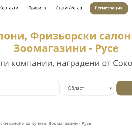
Контакти
Правила
Статут/Устав
Регистрация
лони, Фризьорски салони
Зоомагазини - Русе
уги компании, наградени от Соко
ки салони за кучета, Зоомагазини - Русе