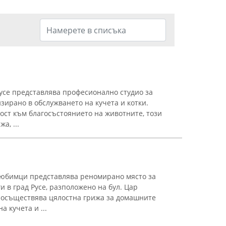
усе представлява професионално студио за
изирано в обслужването на кучета и котки.
ост към благосъстоянието на животните, този
а, ...
любимци представлява реномирано място за
 в град Русе, разположено на бул. Цар
е осъществява цялостна грижа за домашните
 кучета и ...