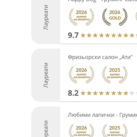
Лауреати
9.7
Фризьорски салон „Ати“
Лауреати
8.2
Любими лапички - Грумин
Лауреати