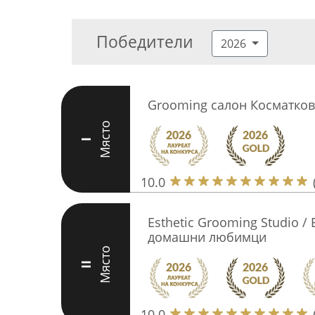
Победители
2026
Grooming салон Косматков
Място
I
10.0
Esthetic Grooming Studio / 
домашни любимци
Място
II
10.0