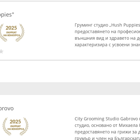
pies"
Груминг студио „Hush Puppies
предоставянето на професион
външния вид и здравето на д
характеризира с усвоени знани
brovo
City Grooming Studio Gabrov
студио, основано от Михаела
предоставянето на грижи за
грумър и член на Българската