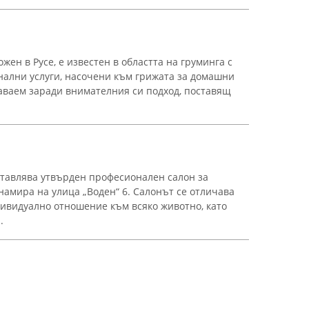
жен в Русе, е известен в областта на груминга с
ални услуги, насочени към грижата за домашни
аваем заради внимателния си подход, поставящ
ставлява утвърден професионален салон за
е намира на улица „Воден“ 6. Салонът се отличава
ивидуално отношение към всяко животно, като
.