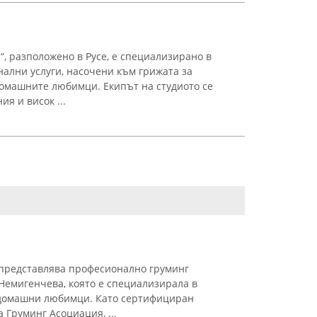
“, разположено в Русе, е специализирано в
ални услуги, насочени към грижата за
омашните любимци. Екипът на студиото се
я и висок ...
o представлява професионално груминг
 Немигенчева, която е специализирала в
 домашни любимци. Като сертифициран
 Груминг Асоциация, ...