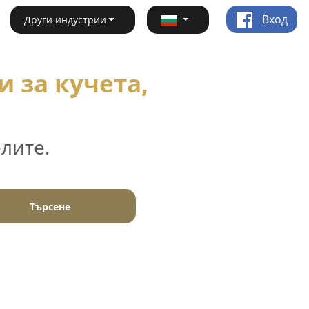
Вход
Други индустрии
 за кучета,
лите.
Търсене