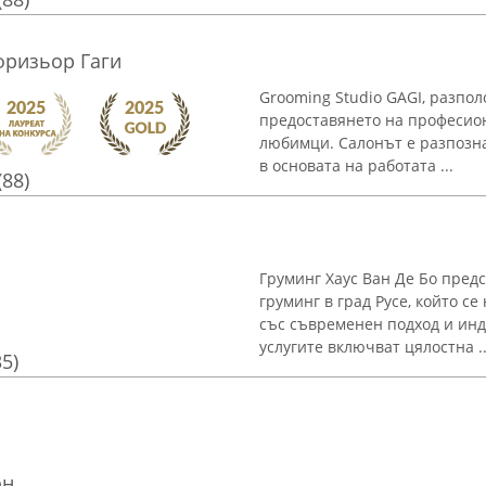
фризьор Гаги
Grooming Studio GAGI, разполо
предоставянето на професион
любимци. Салонът е разпозн
в основата на работата ...
(88)
Груминг Хаус Ван Де Бо пред
груминг в град Русе, който с
със съвременен подход и инд
услугите включват цялостна ..
35)
он