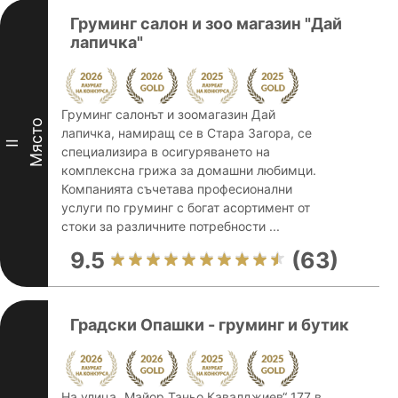
Груминг салон и зоо магазин "Дай
лапичка"
Груминг салонът и зоомагазин Дай
Място
лапичка, намиращ се в Стара Загора, се
II
специализира в осигуряването на
комплексна грижа за домашни любимци.
Компанията съчетава професионални
услуги по груминг с богат асортимент от
стоки за различните потребности ...
9.5
(63)
Градски Опашки - груминг и бутик
На улица „Майор Таньо Кавалджиев“ 177 в